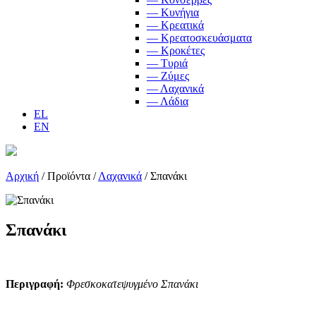
— Κυνήγια
— Κρεατικά
— Κρεατοσκευάσματα
— Κροκέτες
— Τυριά
— Ζύμες
— Λαχανικά
— Λάδια
EL
EN
Αρχική
/
Προϊόντα
/
Λαχανικά
/
Σπανάκι
Σπανάκι
Περιγραφή:
Φρεσκοκατεψυγμένο Σπανάκι