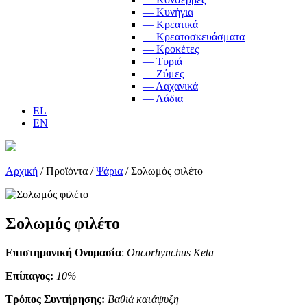
— Κυνήγια
— Κρεατικά
— Κρεατοσκευάσματα
— Κροκέτες
— Τυριά
— Ζύμες
— Λαχανικά
— Λάδια
EL
EN
Αρχική
/
Προϊόντα
/
Ψάρια
/
Σολωμός φιλέτο
Σολωμός φιλέτο
Επιστημονική Ονομασία
:
Oncorhynchus Keta
Επίπαγος:
10%
Τρόπος Συντήρησης:
Βαθιά κατάψυξη