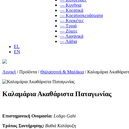
— Κυνήγια
— Κρεατικά
— Κρεατοσκευάσματα
— Κροκέτες
— Τυριά
— Ζύμες
— Λαχανικά
— Λάδια
EL
EN
Αρχική
/
Προϊόντα
/
Θαλασσινά & Μαλάκια
/
Καλαμάρια Ακαθάριστ
Καλαμάρια Ακαθάριστα Παταγωνίας
Επιστημονική Ονομασία:
Loligo Gahi
Τρόπος Συντήρησης:
Βαθιά Κατάψυξη