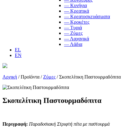
— Κυνήγια
— Κρεατικά
— Κρεατοσκευάσματα
— Κροκέτες
— Τυριά
— Ζύμες
— Λαχανικά
— Λάδια
EL
EN
Αρχική
/
Προϊόντα
/
Ζύμες
/
Σκοπελίτικη Παστουρμαδόπιτα
Σκοπελίτικη Παστουρμαδόπιτα
Περιγραφή:
Παραδοσιακή Στριφτή πίτα με παστουρμά