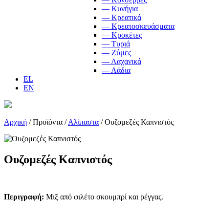
— Κυνήγια
— Κρεατικά
— Κρεατοσκευάσματα
— Κροκέτες
— Τυριά
— Ζύμες
— Λαχανικά
— Λάδια
EL
EN
Αρχική
/
Προϊόντα
/
Αλίπαστα
/
Ουζομεζές Καπνιστός
Ουζομεζές Καπνιστός
Περιγραφή:
Μιξ από φιλέτο σκουμπρί και ρέγγας.