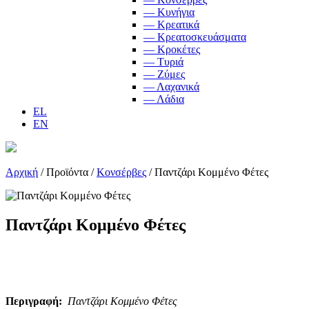
— Κυνήγια
— Κρεατικά
— Κρεατοσκευάσματα
— Κροκέτες
— Τυριά
— Ζύμες
— Λαχανικά
— Λάδια
EL
EN
Αρχική
/
Προϊόντα
/
Κονσέρβες
/
Παντζάρι Κομμένο Φέτες
Παντζάρι Κομμένο Φέτες
Περιγραφή:
Παντζάρι Κομμένο Φέτες