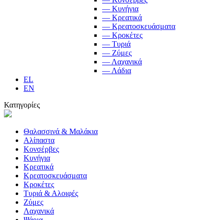
— Κυνήγια
— Κρεατικά
— Κρεατοσκευάσματα
— Κροκέτες
— Τυριά
— Ζύμες
— Λαχανικά
— Λάδια
EL
EN
Κατηγορίες
Θαλασσινά & Μαλάκια
Αλίπαστα
Κονσέρβες
Κυνήγια
Κρεατικά
Κρεατοσκευάσματα
Κροκέτες
Τυριά & Αλοιφές
Ζύμες
Λαχανικά
Ψάρια