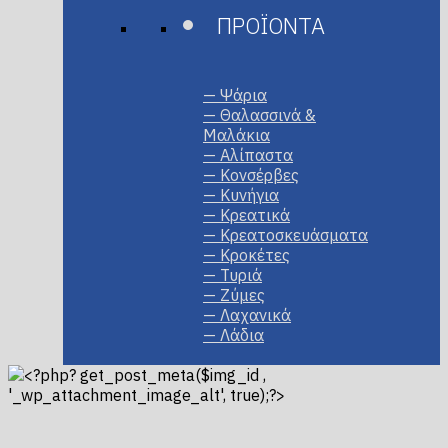
ΠΡΟΪΟΝΤΑ
— Ψάρια
— Θαλασσινά &
Μαλάκια
— Αλίπαστα
— Κονσέρβες
— Κυνήγια
— Κρεατικά
— Κρεατοσκευάσματα
— Κροκέτες
— Τυριά
— Ζύμες
— Λαχανικά
— Λάδια